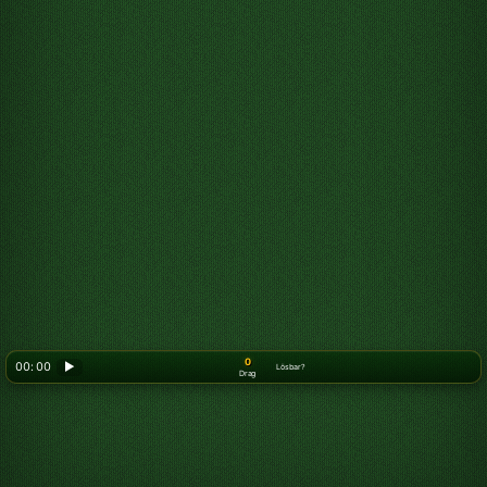
0
00: 00
▶
Lösbar?
Drag