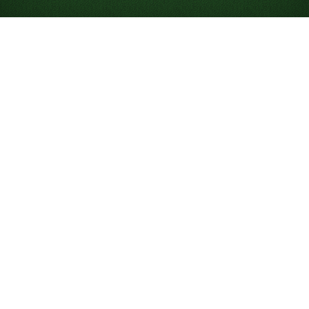
Så spelar du Easy
FreeCell patiens
Easy FreeCell är en variant av
FreeCell
där ess och 2:or
i alla färger redan ligger i grundhögarna, vilket gör
spelet enklare.