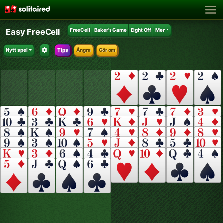
Easy FreeCell
FreeCell
Baker's Game
Eight Off
Mer
Nytt spel
Tips
Ångra
Gör om