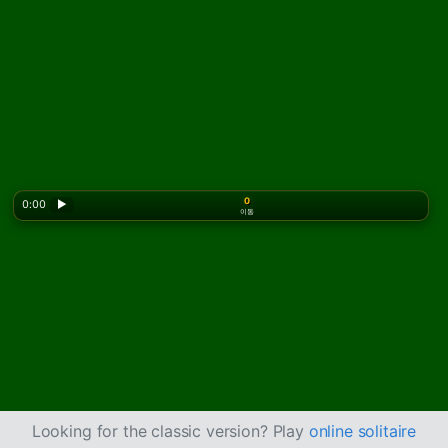
0
0:00
▶
이동
Looking for the classic version? Play
online solitaire