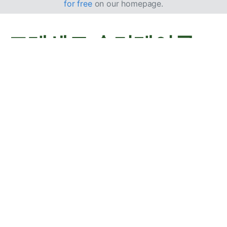
for free
on our homepage.
크레센트 솔리테어를
온라인에서 무료로 플
레이하세요
크레센트 솔리테어를 제한 없이 즐겨 보세요. 되돌리기와 다
시 실행 기능을 활용해 게임 진행에 도움을 받을 수 있습니
다.
크레센트 솔리테어란?
크레센트 솔리테어는 카드 두 벌(2덱)로 플레이하는 솔리테
어 변형으로, 때로는 라 데미-룬(La Demi-Lune)이라고도
불립니다. 1870년대로 거슬러 올라가는 라 벨 루시(La Belle