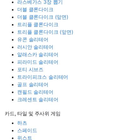
라스베가스 3장 뽑기
더블 클론다이크
더블 클론다이크 (앞면)
트리플 클론다이크
트리플 클론다이크 (앞면)
유콘 솔리테어
러시안 솔리테어
알래스카 솔리테어
피라미드 솔리테어
포티 시브즈
트라이피크스 솔리테어
골프 솔리테어
캔필드 솔리테어
크레센트 솔리테어
카드, 타일 및 주사위 게임
하츠
스페이드
위스트