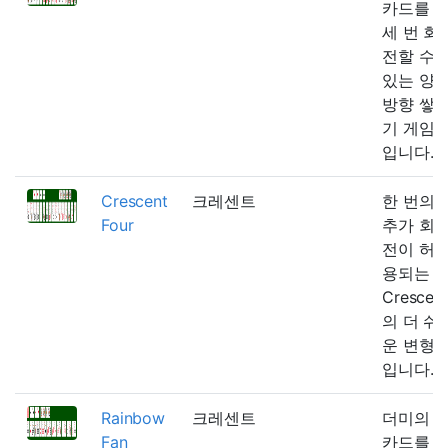
카드를
세 번 회
전할 수
있는 양
방향 쌓
기 게임
입니다.
Crescent
크레센트
한 번의
Four
추가 회
전이 허
용되는
Crescen
의 더 쉬
운 변형
입니다.
Rainbow
크레센트
더미의
Fan
카드를