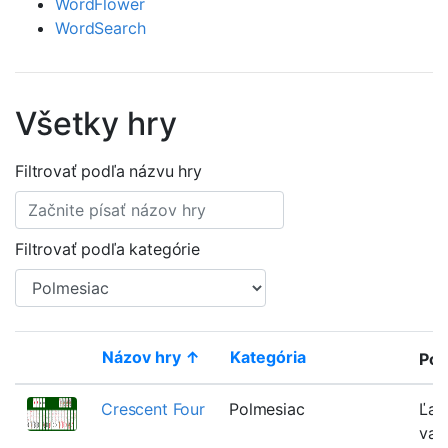
WordFlower
WordSearch
Všetky hry
Filtrovať podľa názvu hry
Filtrovať podľa kategórie
Názov hry ↑
Kategória
Pop
Thumbnail
Crescent Four
Polmesiac
Ľah
vari