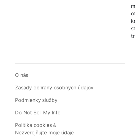
mô
otá
kar
sto
trik
O nás
Zásady ochrany osobných údajov
Podmienky služby
Do Not Sell My Info
Politika cookies &
Nezverejňujte moje údaje