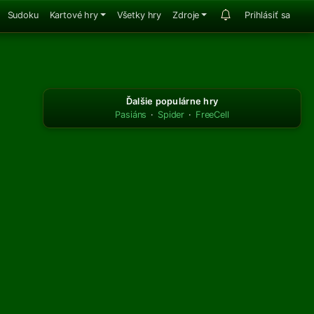
Sudoku
Kartové hry
Všetky hry
Zdroje
Prihlásiť sa
Ďalšie populárne hry
Pasiáns
·
Spider
·
FreeCell