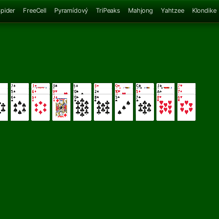
pider
FreeCell
Pyramídový
TriPeaks
Mahjong
Yahtzee
Klondike