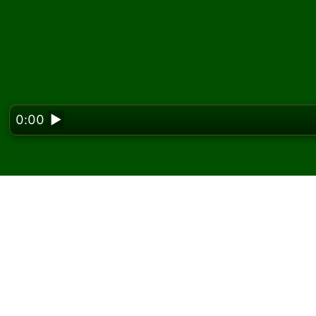
0:00
▶
Looking f
Hrajte Rainbow Fan p
Na Solitaired môžete hrať neobmedzený poč
Použite tlačidlo novej hry na rozdanie ďalšej