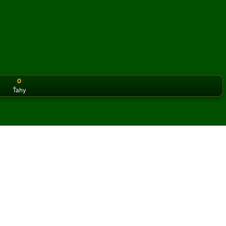
0
Ťahy
or the classic version? Play
online solitaire for free
on our h
asiáns online a zadarmo
et hier Rainbow Fan pasiáns.
 hry a nových kariet.