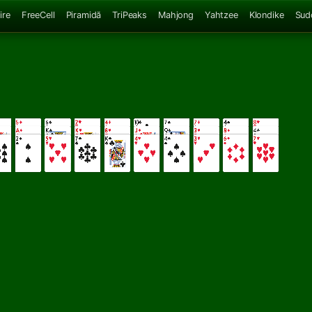
ire
FreeCell
Piramidă
TriPeaks
Mahjong
Yahtzee
Klondike
Sud