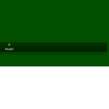
0
Mutări
or the classic version? Play
online solitaire for free
on our h
taire online și gratuit
 Rainbow Fan Solitaire.
ltă partidă și cărți noi.