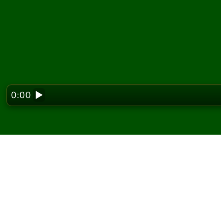
0:00
▶
Looking f
Joacă Rainbow Fan Soli
Pe Solitaired, poți juca partide nelimitate de
Folosește butonul joc nou pentru a împărți o a