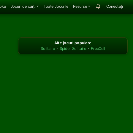
oku
Jocuri de cărți
Toate Jocurile
Resurse
Conectați
Alte jocuri populare
Solitaire
·
Spider Solitaire
·
FreeCell