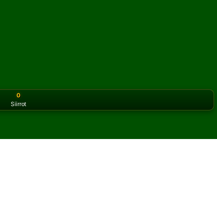
0
Siirrot
or the classic version? Play
online solitaire for free
on our h
ianssia verkossa ja