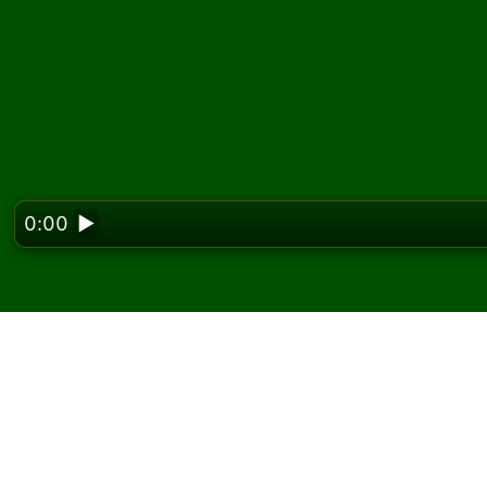
0:00
▶
Looking f
Pelaa Rainbow Fan pas
ilmaiseksi