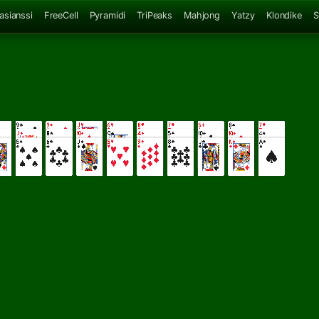
asianssi
FreeCell
Pyramidi
TriPeaks
Mahjong
Yatzy
Klondike
S