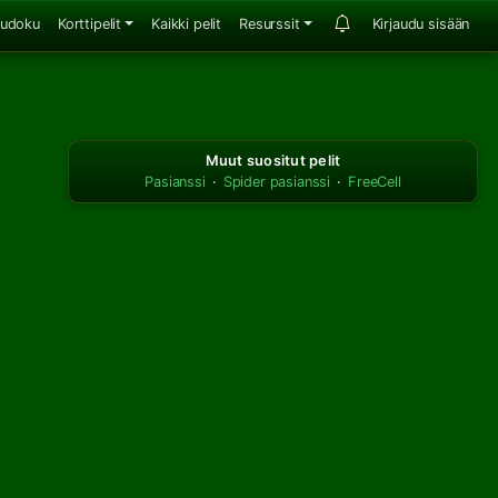
udoku
Korttipelit
Kaikki pelit
Resurssit
Kirjaudu sisään
Muut suositut pelit
Pasianssi
·
Spider pasianssi
·
FreeCell