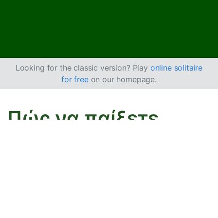
Looking for the classic version? Play
online solitaire
for free
on our homepage.
Πώς να παίξετε
FreeCell Πασιέντζα
με τρεις τράπουλες
Αυτό το παιχνίδι είναι μια έκδοση του
FreeCell
με 3
τράπουλες, δηλαδή 156 φύλλα. Είναι παρόμοιο με το
Triple FreeCell
, με τη διαφορά ότι έχετε 2 επιπλέον