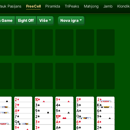
auk Pasijans
FreeCell
Piramida
TriPeaks
Mahjong
Jamb
Klondik
s Game
Eight Off
Više
Nova igra