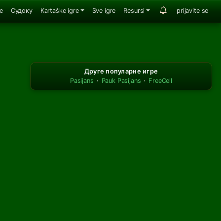
e
Судоку
Kartaške igre
Sve igre
Resursi
prijavite se
Друге популарне игре
Pasijans
·
Pauk Pasijans
·
FreeCell