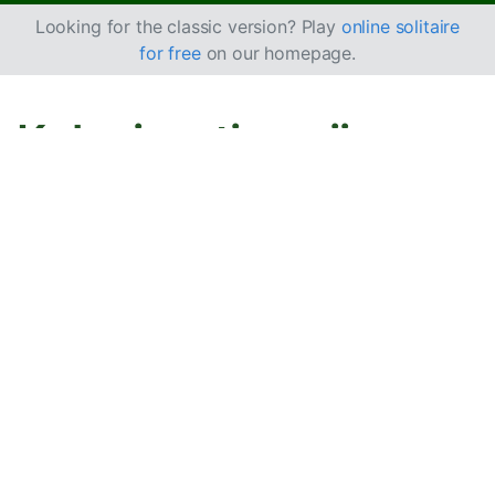
Looking for the classic version? Play
online solitaire
for free
on our homepage.
Kako igrati pasijans
Seahaven Towers
Seahaven Towers je varijacija igre
FreeCell
koju je
osmislio Art Cabal 1998. godine.
Cilj
Vaš cilj je da premestite svih 54 karte u 4 baze po boji,
od asa do kralja, rastućim redosledom. To postižete
pomeranjem i organizovanjem karata u kolonama i
korišćenjem 4 slobodne, odnosno otvorene ćelije.