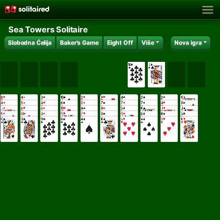
Sea Towers Solitaire
Slobodna Ćelija
Baker's Game
Eight Off
Više
Nova igra