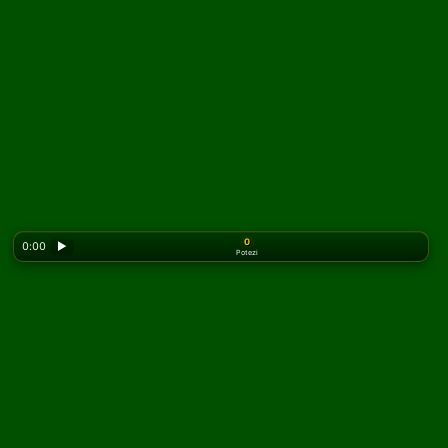
0
0:00
▶
Potezi