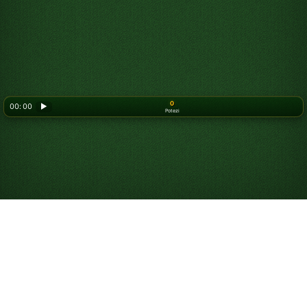
0
00: 00
▶
Potezi
Igrajte Baker's Game
pasijans