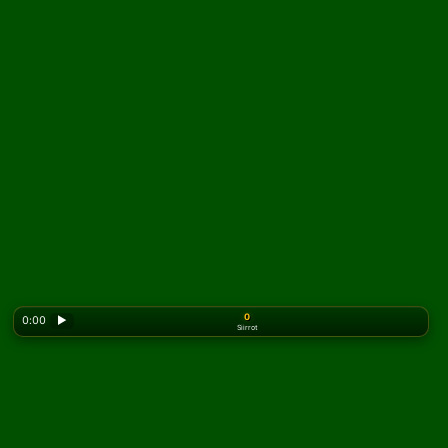
0
0:00
▶
Siirrot