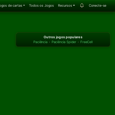
ogos de cartas
Todos os Jogos
Recursos
Conecte-se
Outros jogos populares
Paciência
·
Paciência Spider
·
FreeCell