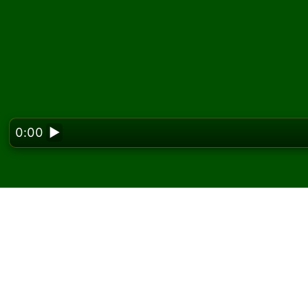
0:00
▶
Looking f
Jogue Nestor Paciênci
No Solitaired, você pode jogar partidas ilim
Use o botão de novo jogo para distribuir out