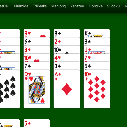
eeCell
Pirâmide
TriPeaks
Mahjong
Yahtzee
Klondike
Sudoku
J