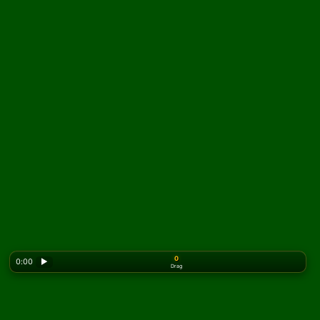
0
0:00
▶
Drag