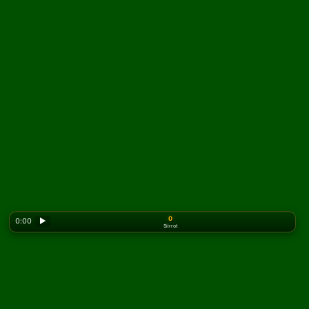
0
0:00
▶
Siirrot