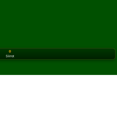
0
Siirrot
or the classic version? Play
online solitaire for free
on our h
ianssia verkossa ja