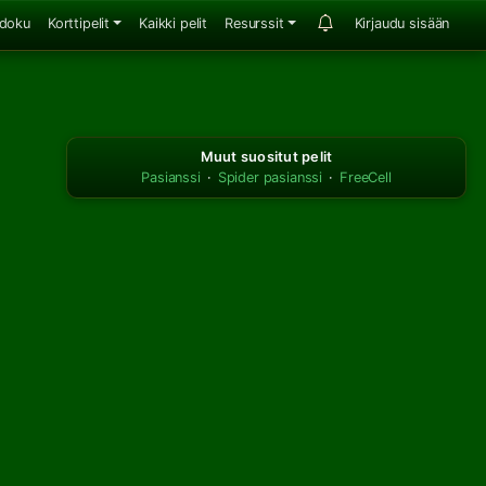
doku
Korttipelit
Kaikki pelit
Resurssit
Kirjaudu sisään
Muut suositut pelit
Pasianssi
·
Spider pasianssi
·
FreeCell