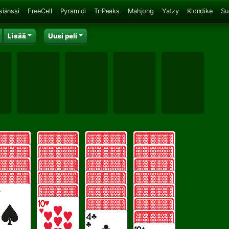
sianssi
FreeCell
Pyramidi
TriPeaks
Mahjong
Yatzy
Klondike
Su
Lisää
Uusi peli