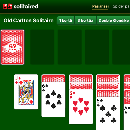
Pasianssi
Spider pa
Old Carlton Solitaire
1 kortti
3 korttia
Double Klondike