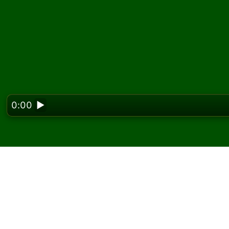
0:00
▶
Looking f
Pelaa Old Carlton pas
ilmaiseksi