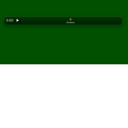
0
0:00
▶
Κινήσεις
Looking for the classic version? Play
online solitaire
for free
on our homepage.
Παίξτε Old Carlton
Πασιέντζα online και