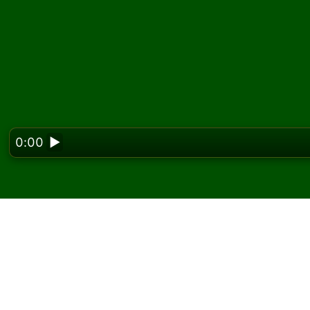
0:00
▶
Looking f
Pelaa Pantagruel pasi
ilmaiseksi