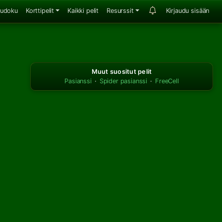
udoku
Korttipelit
Kaikki pelit
Resurssit
Kirjaudu sisään
Muut suositut pelit
Pasianssi
·
Spider pasianssi
·
FreeCell