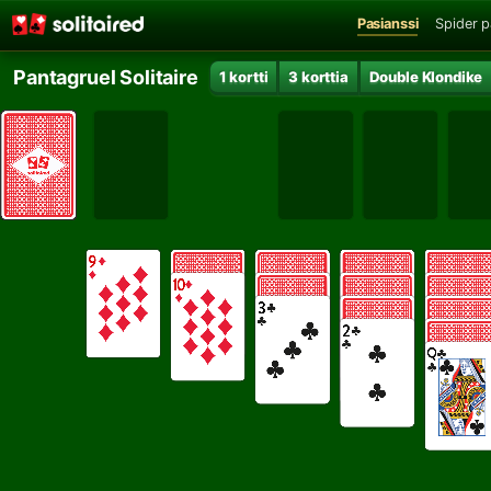
Pasianssi
Spider p
Pantagruel Solitaire
1 kortti
3 korttia
Double Klondike