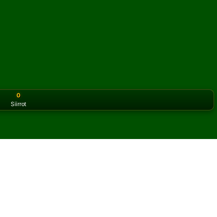
0
Siirrot
or the classic version? Play
online solitaire for free
on our h
anssia verkossa ja