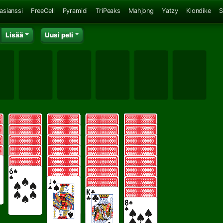
asianssi
FreeCell
Pyramidi
TriPeaks
Mahjong
Yatzy
Klondike
S
Lisää
Uusi peli