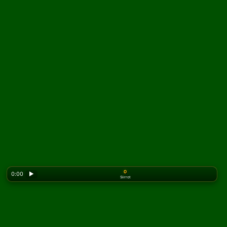
0
0:00
▶
Siirrot