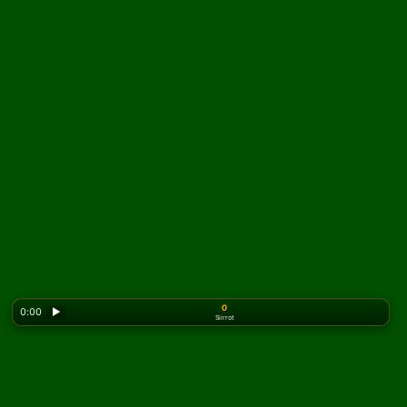
0
0:00
▶
Siirrot