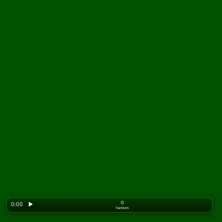
0
0:00
▶
hamlem