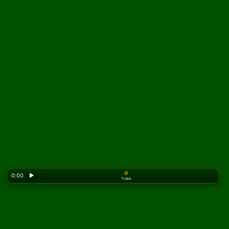
0
0:00
▶
Trekk