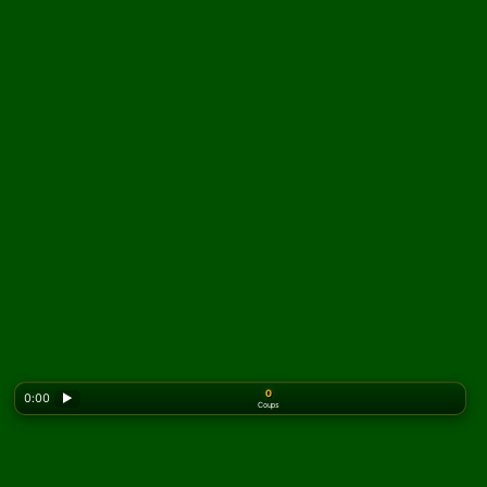
0
0:00
▶
Coups