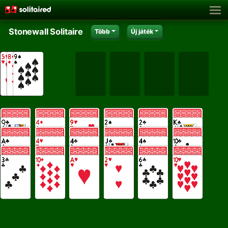
Stonewall Solitaire
Több
Új játék