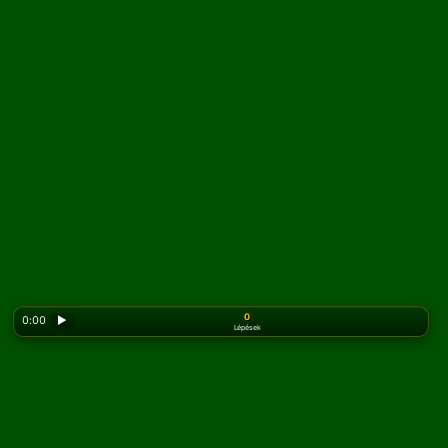
0
0:00
▶
Lépések