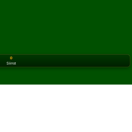
0
Siirrot
or the classic version? Play
online solitaire for free
on our h
anssia verkossa ja