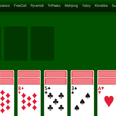
sianssi
FreeCell
Pyramidi
TriPeaks
Mahjong
Yatzy
Klondike
Su