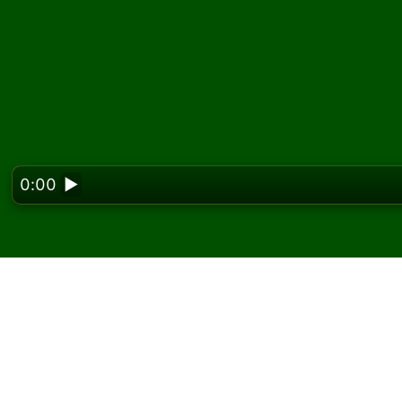
0:00
▶
Looking f
Pelaa Demon Fan pasi
ilmaiseksi