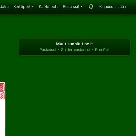
doku
Korttipelit
Kaikki pelit
Resurssit
Kirjaudu sisään
Muut suositut pelit
Pasianssi
·
Spider pasianssi
·
FreeCell