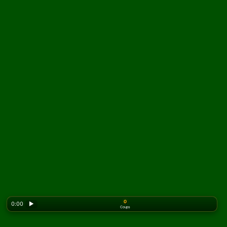
0
0:00
▶
Coups