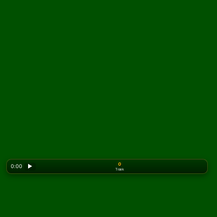
0
0:00
▶
Træk