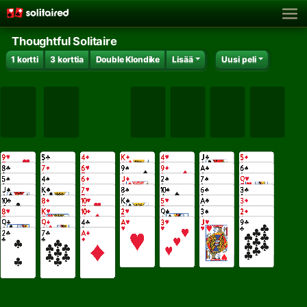
Thoughtful Solitaire
1 kortti
3 korttia
Double Klondike
Lisää
Uusi peli