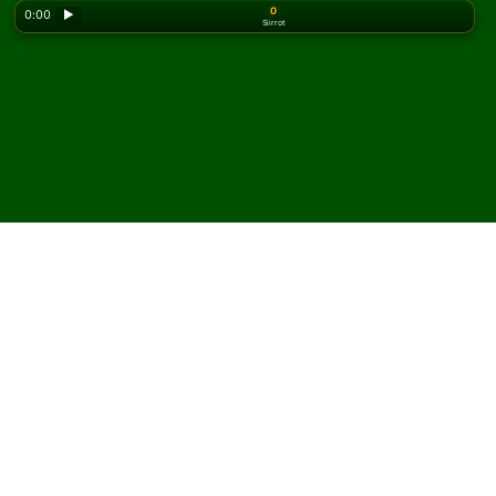
0
0:00
▶
Siirrot
Looking for the classic version? Play
online solitaire
for free
on our homepage.
Pelaa Thoughtful
pasianssia verkossa ja
ilmaiseksi
Solitairedissa voit pelata rajattomasti Thoughtful