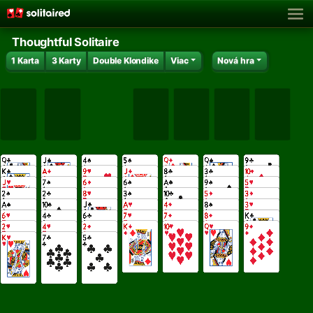
Thoughtful Solitaire
1 Karta
3 Karty
Double Klondike
Viac
Nová hra