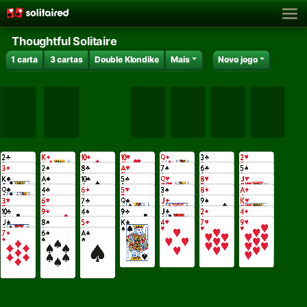
Thoughtful Solitaire
1 carta
3 cartas
Double Klondike
Mais
Novo jogo