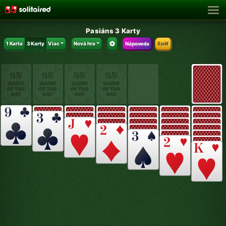
Pasiáns 3 Karty
1 Karta
3 Karty
Viac
Nová hra
Nápoveda
Späť