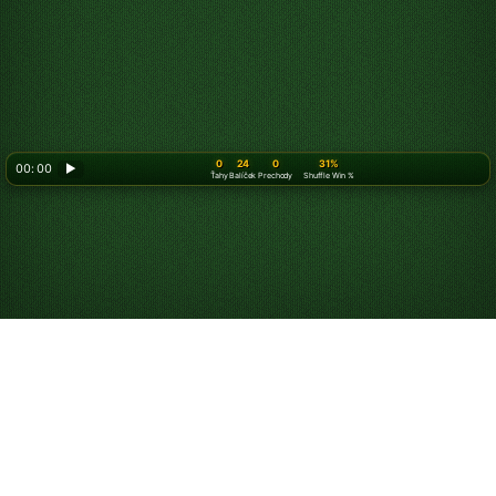
0
24
0
31%
00: 00
▶
Ťahy
Balíček
Prechody
Shuffle Win %
Ako hrať Pasiáns 3
karty