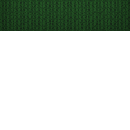
Hrajte Double
Klondike Pasiáns
online zadarmo
Hrajte neobmedzené množstvo hier Double Klondike a:
Súťažte s ostatnými v hre dňa.
Používajte nápovedy, ktoré vám pomôžu učiť sa a
vyhrávať.