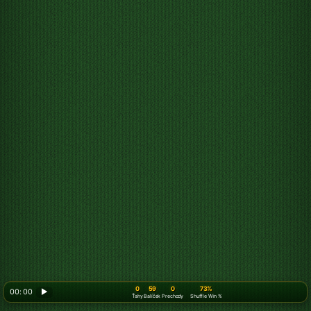
0
59
0
73%
00: 00
▶
Ťahy
Balíček
Prechody
Shuffle Win %