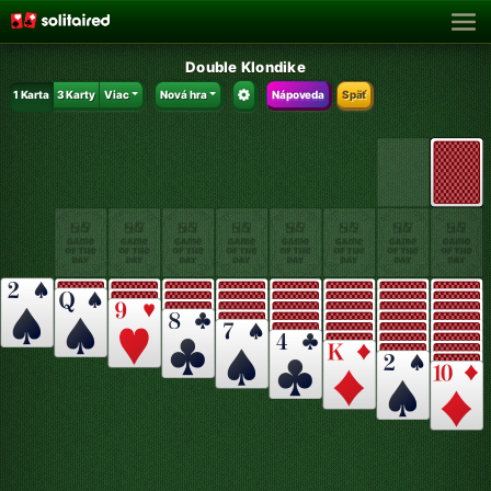
Double Klondike
1 Karta
3 Karty
Viac
Nová hra
Nápoveda
Späť