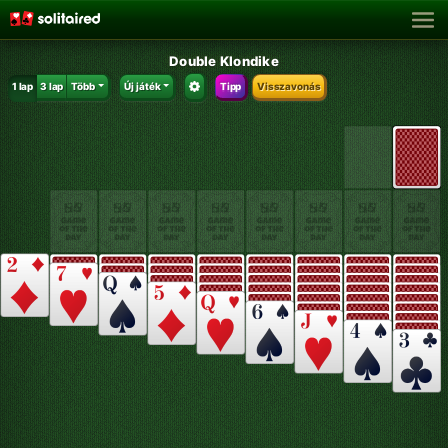
Double Klondike
1 lap
3 lap
Több
Új játék
Tipp
Visszavonás