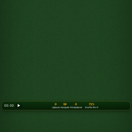
0
59
0
72%
00: 00
▶
Lépések
Húzópakli
Áthaladások
Shuffle Win %