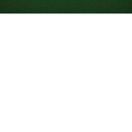
Játssz ingyen online
dupla Klondike
pasziánszot
Játssz korlátlan számú dupla Klondike játékot, és:
Mérkőzz meg másokkal a napi játékban.
Használj tippeket, hogy könnyebben tanulj és
nyerj.
Vond vissza és ismételd meg a lépéseket.