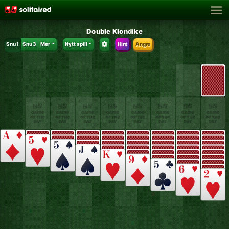
Double Klondike
Snu 1
Snu 3
Mer
Nytt spill
Hint
Angre