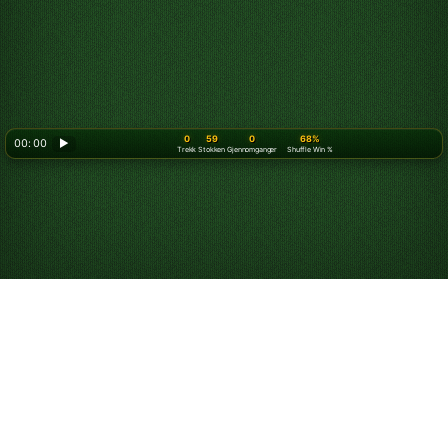
0
59
0
68%
00: 00
▶
Trekk
Stokken
Gjennomganger
Shuffle Win %
Spill Double 7-er
kabal gratis på nett