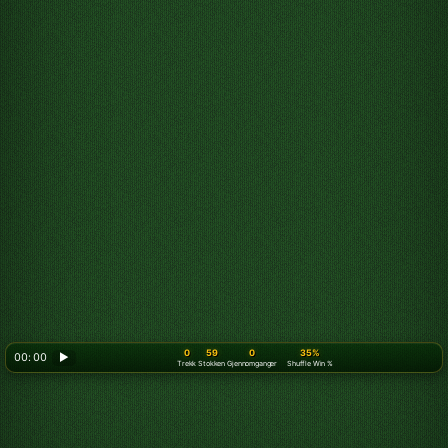
0
59
0
35%
00: 00
▶
Trekk
Stokken
Gjennomganger
Shuffle Win %