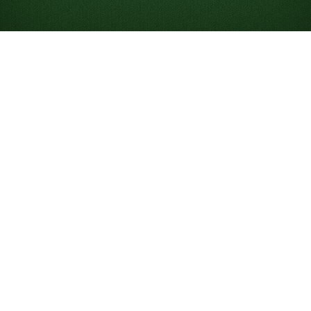
Spill Double 7-er
kabal snu 3 gratis på
nett
Spill så mye du vil, og:
Konkurrer mot andre i dagens spill.
Bruk hint som hjelper deg å lære og vinne.
Angre og gjør om trekk.
Hva er Double Klondike