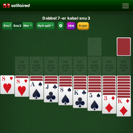
Dobbel 7-er kabal snu 3
Snu 1
Snu 3
Mer
Nytt spill
Hint
Angre