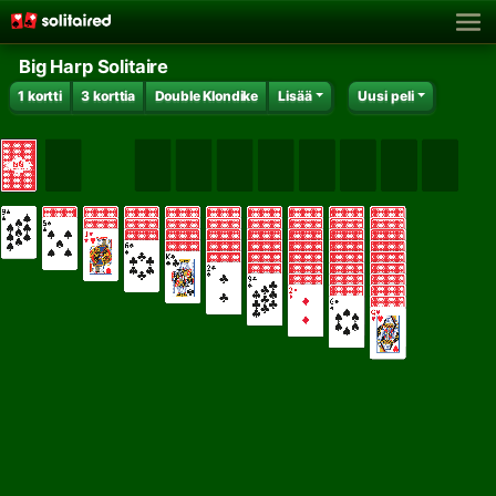
Big Harp Solitaire
1 kortti
3 korttia
Double Klondike
Lisää
Uusi peli