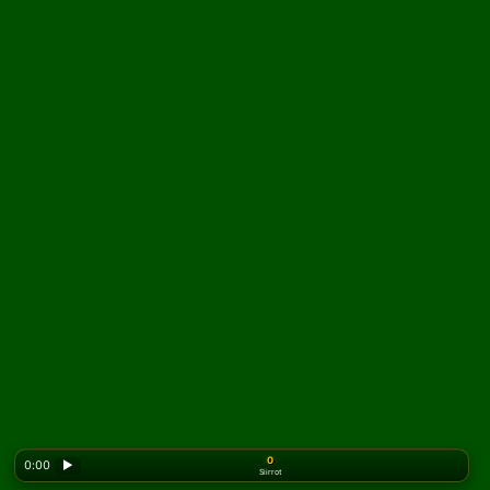
0
0:00
▶
Siirrot