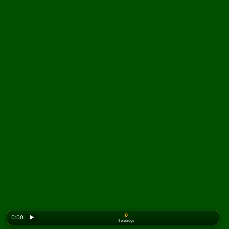
0
0:00
▶
Spielzüge