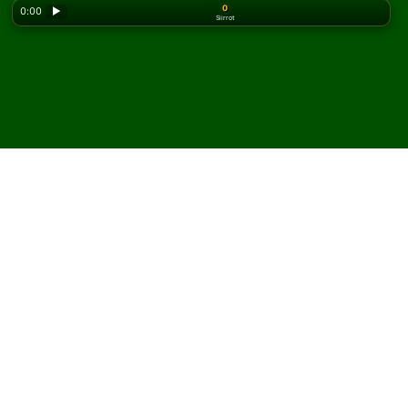
0
0:00
▶
Siirrot
Looking for the classic version? Play
online solitaire
for free
on our homepage.
Pelaa Waterloo pasianssia
verkossa ja ilmaiseksi
Solitairedissa voit pelata rajattomasti Waterloo
pasianssia.