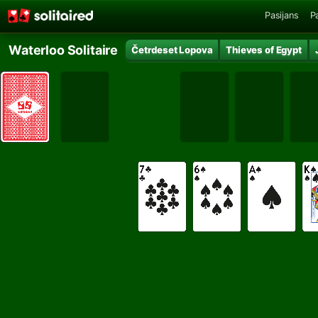
Pasijans
P
Waterloo Solitaire
Četrdeset Lopova
Thieves of Egypt