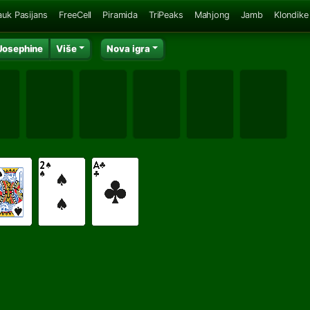
auk Pasijans
FreeCell
Piramida
TriPeaks
Mahjong
Jamb
Klondike
Josephine
Više
Nova igra