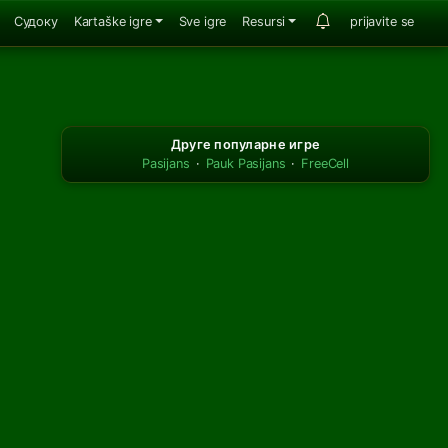
Судоку
Kartaške igre
Sve igre
Resursi
prijavite se
Друге популарне игре
Pasijans
·
Pauk Pasijans
·
FreeCell