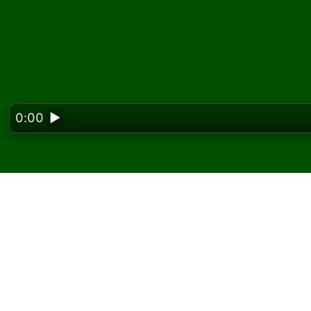
0:00
▶
Looking f
Igrajte Waterloo pasij
Na Solitaired-u možete igrati neograničen br
Koristite dugme za novu igru da podelite još 