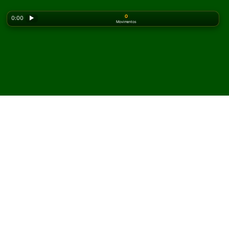
0
0:00
▶
Movimentos
Looking for the classic version? Play
online solitaire
for free
on our homepage.
Jogue Waterloo Paciência
online e grátis
No Solitaired, você pode jogar partidas ilimitadas de
Waterloo Paciência.