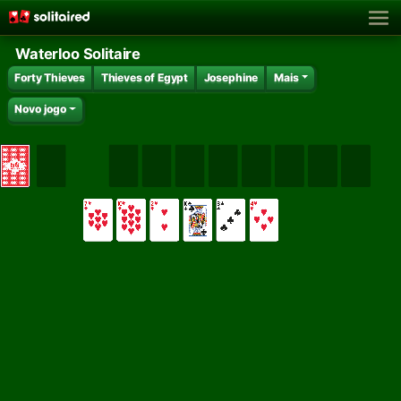
Waterloo Solitaire
Forty Thieves
Thieves of Egypt
Josephine
Mais
Novo jogo