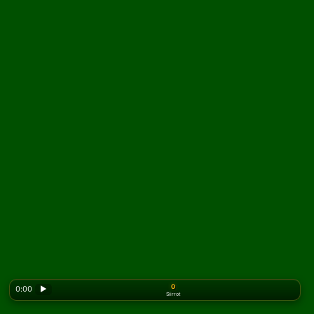
0
0:00
▶
Siirrot