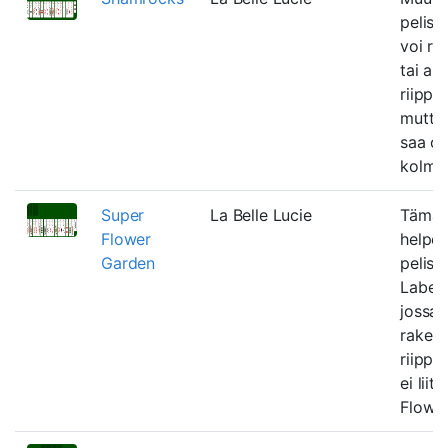
pelist
voi ra
tai al
riippu
mutta
saa ol
kolme 
Super
La Belle Lucie
Tämä 
Flower
helpom
Garden
pelist
Labell
jossa 
raken
riippu
ei liity
Flowe