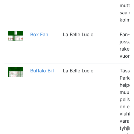
mutta
saa ol
kolme 
Box Fan
La Belle Lucie
Fan-m
jossa
raken
vuorov
Buffalo Bill
La Belle Lucie
Tässä
Parlett
helpo
muunn
pelistä
on en
viuhko
varaso
tyhjin