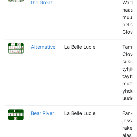
the Great
Warfie
haast
muunn
pelist
Clover
Alternative
La Belle Lucie
Tämä 
Clover
sukulai
tyhjie
täyttä
mutta s
yhden
uudell
Bear River
La Belle Lucie
Fan-m
jossa 
rakent
alas m