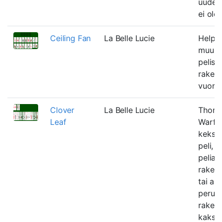
uudell
ei ole.
Ceiling Fan
La Belle Lucie
Helpo
muunn
pelist
raken
vuorov
Clover
La Belle Lucie
Thom
Leaf
Warfie
keksi
peli, j
pelialu
rakenn
tai ala
perus
rakent
kaksi 