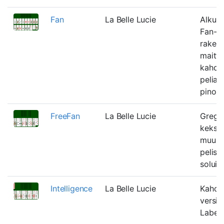
Fan
La Belle Lucie
Alkupe
Fan-pe
raken
maitta
kahdek
pelial
pinolla
FreeFan
La Belle Lucie
Gregg 
keksi
muunn
pelist
soluill
Intelligence
La Belle Lucie
Kahde
versio
Labell