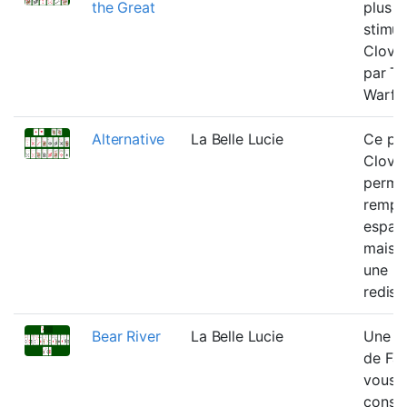
the Great
plus
stimul
Clover
par T
Warfie
Alternative
La Belle Lucie
Ce pa
Clover
perme
rempli
espace
mais a
une
redistr
Bear River
La Belle Lucie
Une va
de Fa
vous 
constr