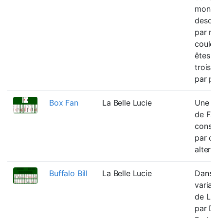
montan
desce
par m
couleu
êtes l
trois 
par pil
Box Fan
La Belle Lucie
Une va
de Fa
constr
par co
altern
Buffalo Bill
La Belle Lucie
Dans 
varian
de Litt
par D