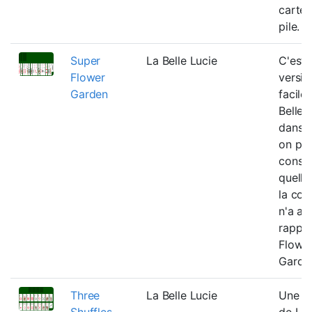
cartes
pile.
Super
La Belle Lucie
C'est 
Flower
versio
Garden
facile
Belle 
dans l
on pe
constr
quelle
la coul
n'a au
rappo
Flowe
Garde
Three
La Belle Lucie
Une va
Shuffles
de La 