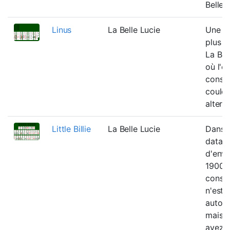
Belle 
Linus
La Belle Lucie
Une va
plus f
La Bel
où l'o
constr
couleu
altern
Little Billie
La Belle Lucie
Dans c
datan
d'envi
1900,
constr
n'est
autori
mais 
avez 