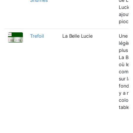
Lucie 
ajoute
pioche
Trefoil
La Belle Lucie
Une va
légèr
plus f
La Bel
où les
comm
sur la
fondat
y a mo
colon
tablea