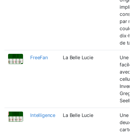
impliq
constr
par m
couleu
dix-hui
de tab
FreeFan
La Belle Lucie
Une va
facile
avec 
cellule
Invent
Gregg
Seelho
Intelligence
La Belle Lucie
Une ve
deux j
cartes