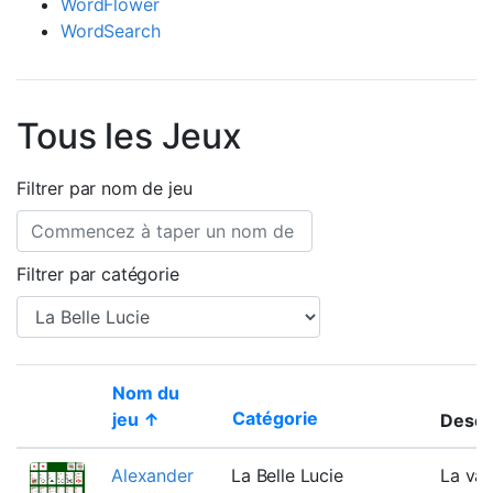
WordFlower
WordSearch
Tous les Jeux
Filtrer par nom de jeu
Filtrer par catégorie
Nom du
Catégorie
jeu ↑
Descr
Thumbnail
Alexander
La Belle Lucie
La var