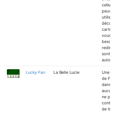
cellule
peuven
utilis
découv
cartes
vous 
besoi
redist
sont
autori
Lucky Fan
La Belle Lucie
Une v
de Fr
dans l
aucun 
ne peu
conten
de tro