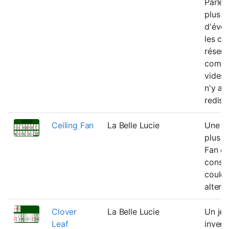
Parlett
plus
d'éven
les ce
réserv
comm
vides, 
n'y a 
redist
Ceiling Fan
La Belle Lucie
Une va
plus f
Fan o
constr
couleu
altern
Clover
La Belle Lucie
Un jeu
Leaf
invent