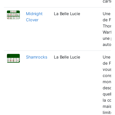
cartes
Midnight
La Belle Lucie
Une va
Clover
de Fan
Thom
Warfie
une pi
autori
Shamrocks
La Belle Lucie
Une va
de Fa
vous 
constr
monta
desce
quelle
la coul
mais ê
limité 