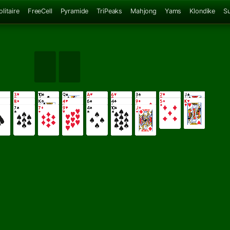
litaire
FreeCell
Pyramide
TriPeaks
Mahjong
Yams
Klondike
S