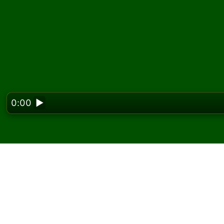
0:00
▶
Looking f
Jouez à FreeFan Solita
gratuitement