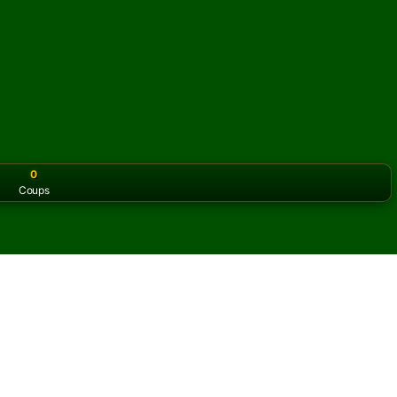
0
Coups
or the classic version? Play
online solitaire for free
on our h
ire en ligne et