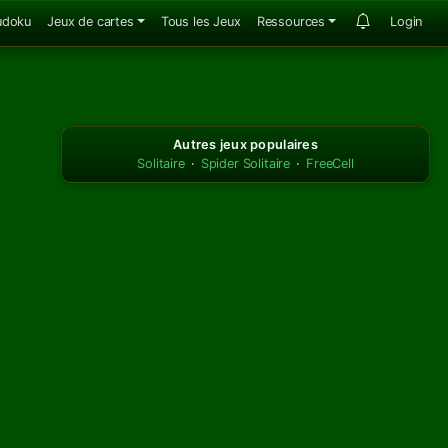
udoku
Jeux de cartes
Tous les Jeux
Ressources
Login
Autres jeux populaires
Solitaire
·
Spider Solitaire
·
FreeCell