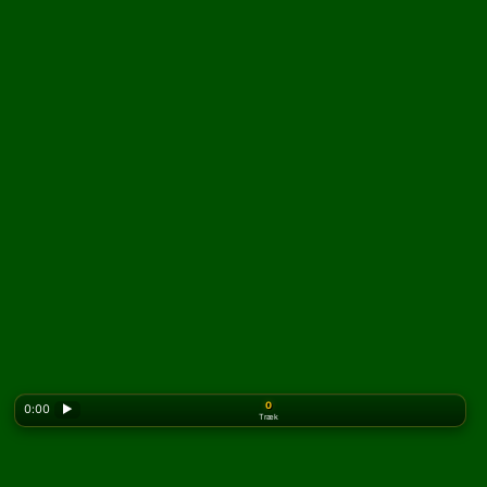
0
0:00
▶
Træk