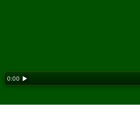
0:00
▶
Looking f
Παίξτε Super Flower 