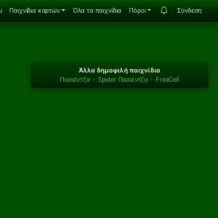
u
Παιχνίδια καρτών
Όλα τα παιχνίδια
Πόροι
Σύνδεση
Άλλα δημοφιλή παιχνίδια
Πασιέντζα
·
Spider Πασιέντζα
·
FreeCell