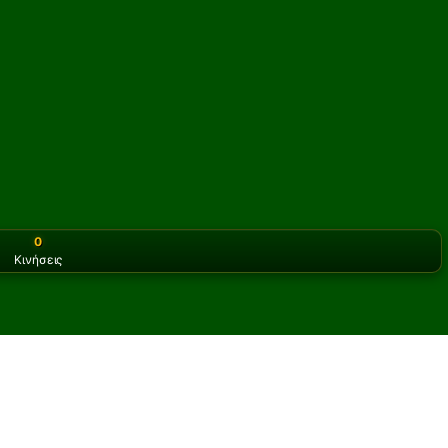
0
Κινήσεις
or the classic version? Play
online solitaire for free
on our h
Garden Πασιέντζα online