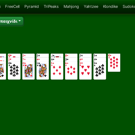
α
FreeCell
Pyramid
TriPeaks
Mahjong
Yahtzee
Klondike
Sudok
 παιχνίδι