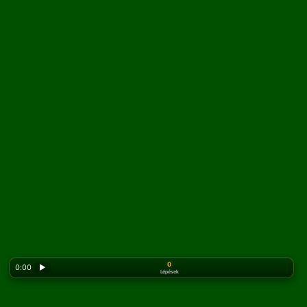
0
0:00
▶
Lépések