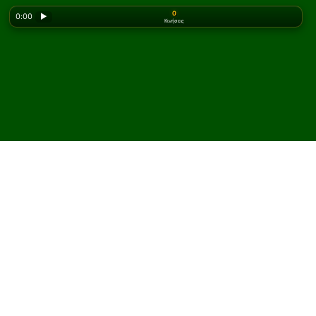
0
0:00
▶
Κινήσεις
Looking for the classic version? Play
online solitaire
for free
on our homepage.
Παίξτε Alexander the Great
Πασιέντζα online και
δωρεάν
Στο Solitaired, μπορείτε να παίξετε απεριόριστες