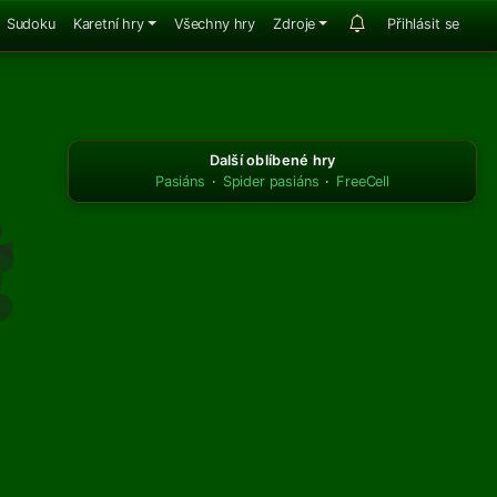
Sudoku
Karetní hry
Všechny hry
Zdroje
Přihlásit se
Další oblíbené hry
Pasiáns
·
Spider pasiáns
·
FreeCell