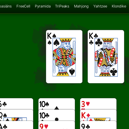
pasiáns
FreeCell
Pyramida
TriPeaks
Mahjong
Yahtzee
Klondike