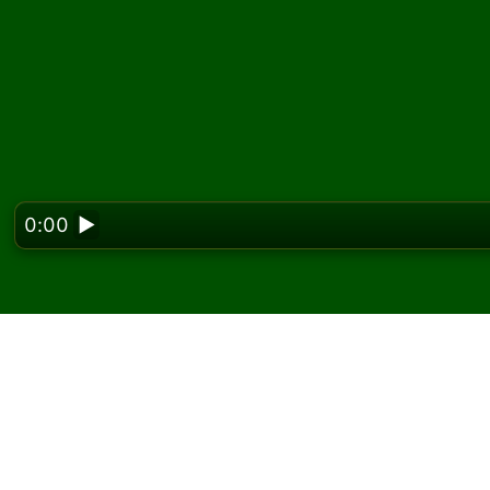
0:00
▶
Looking f
Hrajte Alexander the 
zdarma