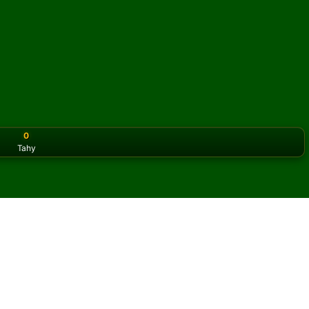
0
Tahy
or the classic version? Play
online solitaire for free
on our h
Great pasiáns online a