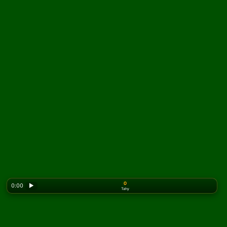
0
0:00
▶
Tahy